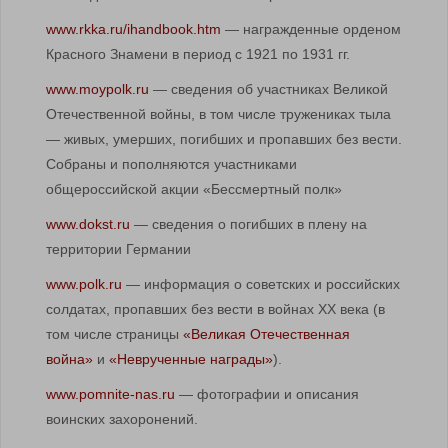
www.rkka.ru/ihandbook.htm
— награжденные орденом
Красного Знамени в период с 1921 по 1931 гг.
www.moypolk.ru
— сведения об участниках Великой
Отечественной войны, в том числе тружениках тыла
— живых, умерших, погибших и пропавших без вести.
Собраны и пополняются участниками
общероссийской акции «Бессмертный полк»
www.dokst.ru
— сведения о погибших в плену на
территории Германии
www.polk.ru
— информация о советских и российских
солдатах, пропавших без вести в войнах XX века (в
том числе страницы
«Великая Отечественная
война»
и
«Неврученные награды»
).
www.pomnite-nas.ru
— фотографии и описания
воинских захоронений.