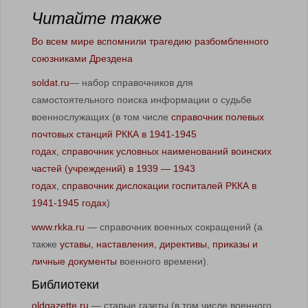
Читайте также
Во всем мире вспомнили трагедию разбомбленного
союзниками Дрездена
soldat.ru
— набор справочников для
самостоятельного поиска информации о судьбе
военнослужащих (в том числе
справочник полевых
почтовых станций РККА в 1941-1945
годах
,
справочник условных наименований воинских
частей (учреждений) в 1939 — 1943
годах
,
справочник дислокации госпиталей РККА в
1941-1945 годах
)
www.rkka.ru
— справочник военных сокращений (а
также
уставы, наставления, директивы, приказы и
личные документы
военного времени).
Библиотеки
oldgazette.ru
— старые газеты (в том числе военного