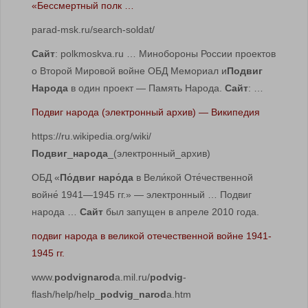
«Бессмертный полк …
parad-msk.ru/search-soldat/
Сайт
: polkmoskva.ru … Минобороны России проектов
о Второй Мировой войне ОБД Мемориал и
Подвиг
Народа
в один проект — Память Народа.
Сайт
: …
Подвиг народа (электронный архив) — Википедия
https://ru.wikipedia.org/wiki/
Подвиг
_
народа
_(электронный_архив)
ОБД «
По́двиг наро́да
в Вели́кой Оте́чественной
войне́ 1941—1945 гг.» — электронный … Подвиг
народа …
Сайт
был запущен в апреле 2010 года.
подвиг народа в великой отечественной войне 1941-
1945 гг.
www.
podvignarod
a.mil.ru/
podvig
-
flash/help/help_
podvig
_
narod
a.htm