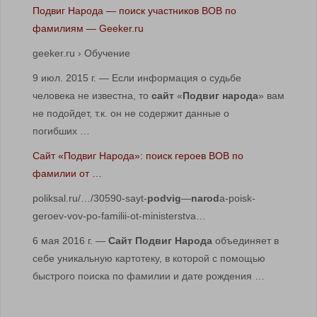
Подвиг Народа — поиск участников ВОВ по
фамилиям — Geeker.ru
geeker.ru › Обучение
9 июл. 2015 г. — Если информация о судьбе
человека не известна, то
сайт
«
Подвиг народа
» вам
не подойдет, т.к. он не содержит данные о
погибших …
Сайт «Подвиг Народа»: поиск героев ВОВ по
фамилии от …
poliksal.ru/…/30590-sayt-
podvig
—
narod
a-poisk-
geroev-vov-po-familii-ot-ministerstva…
6 мая 2016 г. —
Сайт Подвиг Народа
объединяет в
себе уникальную картотеку, в которой с помощью
быстрого поиска по фамилии и дате рождения …