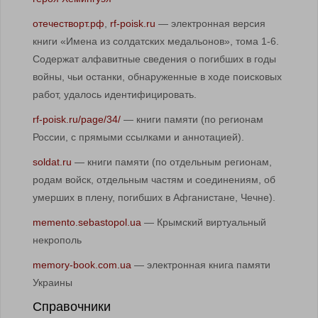
отечестворт.рф
,
rf-poisk.ru
— электронная версия
книги «Имена из солдатских медальонов», тома 1-6.
Содержат алфавитные сведения о погибших в годы
войны, чьи останки, обнаруженные в ходе поисковых
работ, удалось идентифицировать.
rf-poisk.ru/page/34/
— книги памяти (по регионам
России, с прямыми ссылками и аннотацией).
soldat.ru
— книги памяти (по отдельным регионам,
родам войск, отдельным частям и соединениям, об
умерших в плену, погибших в Афганистане, Чечне).
memento.sebastopol.ua
— Крымский виртуальный
некрополь
memory-book.com.ua
— электронная книга памяти
Украины
Справочники