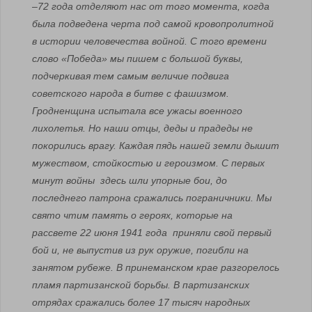
–
72 года отделяют нас от того момента, когда
была подведена черта под самой кровопролитной
в истории человечества войной. С того времени
слово «Победа» мы пишем с большой буквы,
подчеркивая тем самым величие подвига
советского народа в битве с фашизмом.
Гродненщина испытала все ужасы военного
лихолетья. Но наши отцы, деды и прадеды не
покорились врагу. Каждая пядь нашей земли дышит
мужеством, стойкостью и героизмом. С первых
минут войны здесь шли упорные бои, до
последнего патрона сражались пограничники. Мы
свято чтим память о героях, которые на
рассвете 22 июня 1941 года приняли свой первый
бой и, не выпустив из рук оружие, погибли на
занятом рубеже. В принеманском крае разгорелось
пламя партизанской борьбы. В партизанских
отрядах сражались более 17 тысяч народных