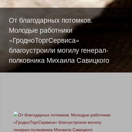
SKIP TO CONTENT
От благодарных потомков.
Молодые работники
«ГродноТоргСервиса»
благоустроили могилу генерал-
полковника Михаила Савицкого